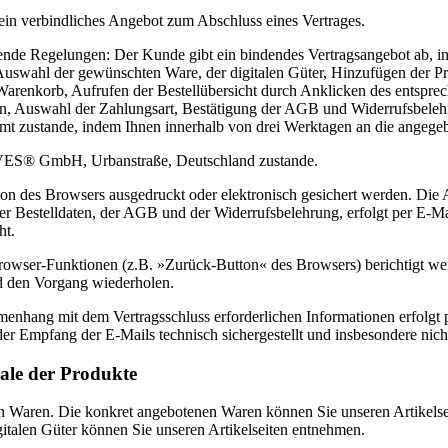
kein verbindliches Angebot zum Abschluss eines Vertrages.
gende Regelungen: Der Kunde gibt ein bindendes Vertragsangebot ab, 
n: Auswahl der gewünschten Ware, der digitalen Güter, Hinzufügen der 
Warenkorb, Aufrufen der Bestellübersicht durch Anklicken des entsprec
en, Auswahl der Zahlungsart, Bestätigung der AGB und Widerrufsbelehr
kommt zustande, indem Ihnen innerhalb von drei Werktagen an die angege
OVES® GmbH, Urbanstraße, Deutschland zustande.
tion des Browsers ausgedruckt oder elektronisch gesichert werden. D
der Bestelldaten, der AGB und der Widerrufsbelehrung, erfolgt per E-M
ht.
Browser-Funktionen (z.B. »Zurück-Button« des Browsers) berichtigt we
nd den Vorgang wiederholen.
nhang mit dem Vertragsschluss erforderlichen Informationen erfolgt pe
 der Empfang der E-Mails technisch sichergestellt und insbesondere nic
ale der Produkte
n Waren. Die konkret angebotenen Waren können Sie unseren Artikelse
talen Güter können Sie unseren Artikelseiten entnehmen.