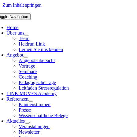
Zum Inhalt springen
oggle Navigation
Home
Über uns
Team
Heidrun Link
Lernen Sie uns kennen
Angebot
Angebotsübersicht
Vorträge
Seminare
Coaching
Pädagogische Tage
Leitfaden Stressregulation
LINK MOVES Academy
Referenzen
Kundenstimmen
Presse
Wissenschaftliche Belege
Aktuelles
Veranstaltungen
Newsletter