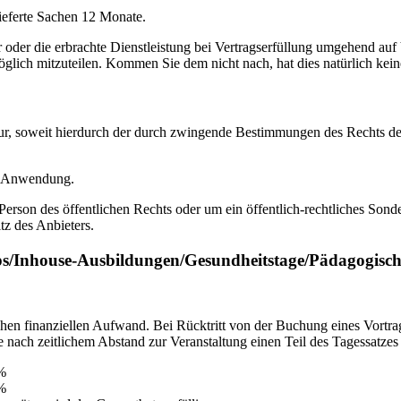
ieferte Sachen 12 Monate.
r oder die erbrachte Dienstleistung bei Vertragserfüllung umgehend auf
lich mitzuteilen. Kommen Sie dem nicht nach, hat dies natürlich kei
 nur, soweit hierdurch der durch zwingende Bestimmungen des Rechts d
e Anwendung.
rson des öffentlichen Rechts oder um ein öffentlich-rechtliches Sonderv
z des Anbieters.
s/Inhouse-Ausbildungen/Gesundheitstage/Pädagogisch
lichen finanziellen Aufwand. Bei Rücktritt von der Buchung eines Vort
nach zeitlichem Abstand zur Veranstaltung einen Teil des Tagessatzes 
 %
 %