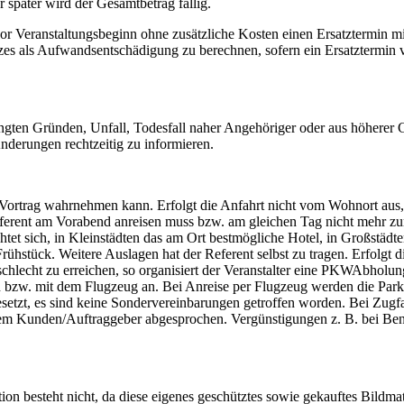
 später wird der Gesamtbetrag fällig.
e vor Veranstaltungsbeginn ohne zusätzliche Kosten einen Ersatztermin 
zes als Aufwandsentschädigung zu berechnen, sofern ein Ersatztermin ve
gten Gründen, Unfall, Todesfall naher Angehöriger oder aus höherer G
nderungen rechtzeitig zu informieren.
n Vortrag wahrnehmen kann. Erfolgt die Anfahrt nicht vom Wohnort aus, 
Referent am Vorabend anreisen muss bzw. am gleichen Tag nicht mehr zur
htet sich, in Kleinstädten das am Ort bestmögliche Hotel, in Großstädte
Frühstück. Weitere Auslagen hat der Referent selbst zu tragen. Erfol
chlecht zu erreichen, so organisiert der Veranstalter eine PKWAbholung
hn bzw. mit dem Flugzeug an. Bei Anreise per Flugzeug werden die Park
etzt, es sind keine Sondervereinbarungen getroffen worden. Bei Zugfahr
em Kunden/Auftraggeber abgesprochen. Vergünstigungen z. B. bei Be
ion besteht nicht, da diese eigenes geschütztes sowie gekauftes Bild