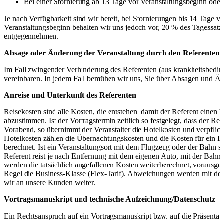
Bei einer Stornierung ab 13 Tage vor Veranstaltungsbeginn oder
Je nach Verfügbarkeit sind wir bereit, bei Stornierungen bis 14 Tag
Veranstaltungsbeginn behalten wir uns jedoch vor, 20 % des Tagessat
entgegennehmen.
Absage oder Änderung der Veranstaltung durch den Referenten
Im Fall zwingender Verhinderung des Referenten (aus krankheitsbedin
vereinbaren. In jedem Fall bemühen wir uns, Sie über Absagen und Ä
Anreise und Unterkunft des Referenten
Reisekosten sind alle Kosten, die entstehen, damit der Referent eine
abzustimmen. Ist der Vortragstermin zeitlich so festgelegt, dass der 
Vorabend, so übernimmt der Veranstalter die Hotelkosten und verpflic
Hotelkosten zählen die Übernachtungskosten und die Kosten für ein 
berechnet. Ist ein Veranstaltungsort mit dem Flugzeug oder der Bahn s
Referent reist je nach Entfernung mit dem eigenen Auto, mit der Ba
werden die tatsächlich angefallenen Kosten weiterberechnet, vorausges
Regel die Business-Klasse (Flex-Tarif). Abweichungen werden mit d
wir an unsere Kunden weiter.
Vortragsmanuskript und technische Aufzeichnung/Datenschutz
Ein Rechtsanspruch auf ein Vortragsmanuskript bzw. auf die Präsentat