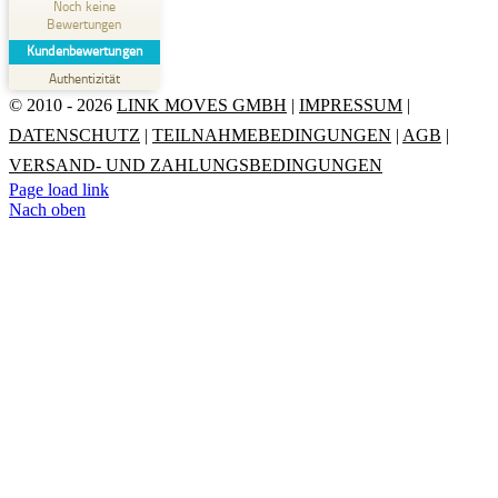
Noch keine
Bewertungen
MANGELHAFT
Kundenbewertungen
Authentizität
5,00
/
0,00
© 2010 - 2026
LINK MOVES GMBH
|
IMPRESSUM
|
DATENSCHUTZ
|
TEILNAHMEBEDINGUNGEN
|
AGB
|
Erfahren Sie mehr über dieses Bewertungssiegel
VERSAND- UND ZAHLUNGSBEDINGUNGEN
Profil ansehen
01.01.1970
Page load link
Nach oben