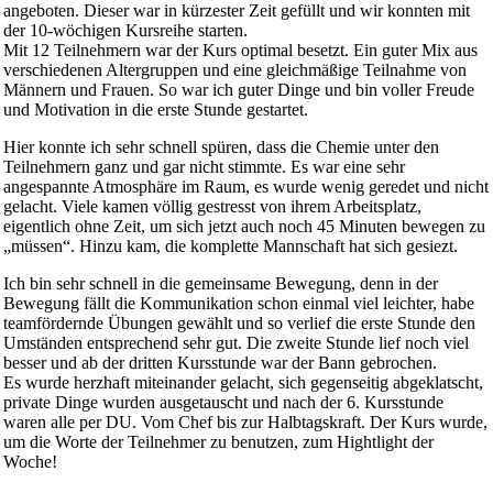
angeboten. Dieser war in kürzester Zeit gefüllt und wir konnten mit
der 10-wöchigen Kursreihe starten.
Mit 12 Teilnehmern war der Kurs optimal besetzt. Ein guter Mix aus
verschiedenen Altergruppen und eine gleichmäßige Teilnahme von
Männern und Frauen. So war ich guter Dinge und bin voller Freude
und Motivation in die erste Stunde gestartet.
Hier konnte ich sehr schnell spüren, dass die Chemie unter den
Teilnehmern ganz und gar nicht stimmte. Es war eine sehr
angespannte Atmosphäre im Raum, es wurde wenig geredet und nicht
gelacht. Viele kamen völlig gestresst von ihrem Arbeitsplatz,
eigentlich ohne Zeit, um sich jetzt auch noch 45 Minuten bewegen zu
„müssen“. Hinzu kam, die komplette Mannschaft hat sich gesiezt.
Ich bin sehr schnell in die gemeinsame Bewegung, denn in der
Bewegung fällt die Kommunikation schon einmal viel leichter, habe
teamfördernde Übungen gewählt und so verlief die erste Stunde den
Umständen entsprechend sehr gut. Die zweite Stunde lief noch viel
besser und ab der dritten Kursstunde war der Bann gebrochen.
Es wurde herzhaft miteinander gelacht, sich gegenseitig abgeklatscht,
private Dinge wurden ausgetauscht und nach der 6. Kursstunde
waren alle per DU. Vom Chef bis zur Halbtagskraft. Der Kurs wurde,
um die Worte der Teilnehmer zu benutzen, zum Hightlight der
Woche!