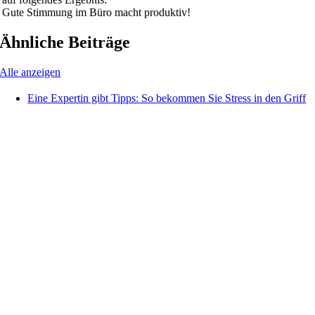
Gute Stimmung im Büro macht produktiv!
Ähnliche Beiträge
Alle anzeigen
Eine Expertin gibt Tipps: So bekommen Sie Stress in den Griff