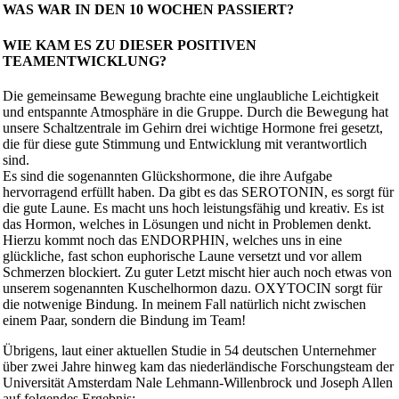
WAS WAR IN DEN 10 WOCHEN PASSIERT?
WIE KAM ES ZU DIESER POSITIVEN
TEAMENTWICKLUNG?
Die gemeinsame Bewegung brachte eine unglaubliche Leichtigkeit
und entspannte Atmosphäre in die Gruppe. Durch die Bewegung hat
unsere Schaltzentrale im Gehirn drei wichtige Hormone frei gesetzt,
die für diese gute Stimmung und Entwicklung mit verantwortlich
sind.
Es sind die sogenannten Glückshormone, die ihre Aufgabe
hervorragend erfüllt haben. Da gibt es das SEROTONIN, es sorgt für
die gute Laune. Es macht uns hoch leistungsfähig und kreativ. Es ist
das Hormon, welches in Lösungen und nicht in Problemen denkt.
Hierzu kommt noch das ENDORPHIN, welches uns in eine
glückliche, fast schon euphorische Laune versetzt und vor allem
Schmerzen blockiert. Zu guter Letzt mischt hier auch noch etwas von
unserem sogenannten Kuschelhormon dazu. OXYTOCIN sorgt für
die notwenige Bindung. In meinem Fall natürlich nicht zwischen
einem Paar, sondern die Bindung im Team!
Übrigens, laut einer aktuellen Studie in 54 deutschen Unternehmer
über zwei Jahre hinweg kam das niederländische Forschungsteam der
Universität Amsterdam Nale Lehmann-Willenbrock und Joseph Allen
auf folgendes Ergebnis: