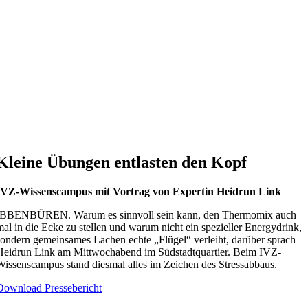
Kleine Übungen entlasten den Kopf
IVZ-Wissenscampus mit Vortrag von Expertin Heidrun Link
IBBENBÜREN. Warum es sinnvoll sein kann, den Thermomix auch
mal in die Ecke zu stellen und warum nicht ein spezieller Energydrink,
sondern gemeinsames Lachen echte „Flügel“ verleiht, darüber sprach
Heidrun Link am Mittwochabend im Südstadtquartier. Beim IVZ-
Wissenscampus stand diesmal alles im Zeichen des Stressabbaus.
Download Pressebericht