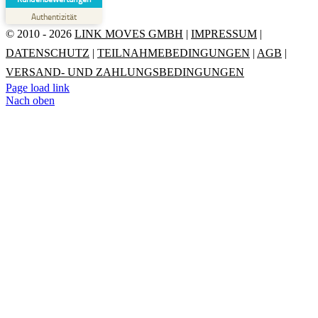
Authentizität
5,00
/
0,00
© 2010 - 2026
LINK MOVES GMBH
|
IMPRESSUM
|
DATENSCHUTZ
|
TEILNAHMEBEDINGUNGEN
|
AGB
|
Erfahren Sie mehr über dieses Bewertungssiegel
VERSAND- UND ZAHLUNGSBEDINGUNGEN
Profil ansehen
01.01.1970
Page load link
Nach oben