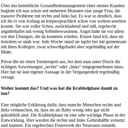
Über das betriebliche Gesundheitsmanagement einer meiner Kunden
begleite ich nun schon seit mehreren Monaten eine junge Frau, die
massive Probleme mit rechts und links hat. Es war so deutlich, dass
ich ihr es von Anfang an körpersprachlich schon von weitem ansehen
konnte. Sie war voller Scheu, zurückhaltend und still, regelrecht
angstbehaftet mit wenig Selbstbewusstsein. Angst hatte sie vor allem
vor den Übungen, die da kommen würden. Klasse fand ich, dass sie
trotzdem so stark war. Jede Woche stand sie tapfer bei mir gemeinsam
mit ihren Kollegen, zwar schweißgebadet aber regelmäßig auf der
Matte.
Privat übt sie einen Turniersport aus, bei dem man unter Druck die
richtigen Anweisungen „rechts“ oder „links“ entgegennehmen muss.
Hier hat sie laut eigener Aussage in der Vergangenheit regelmäßig
versagt.
Woher kommt das? Und was hat die Krabbelphase damit zu
tun?
Eine mögliche Erklärung dafür, dass manche Menschen rechts und
links vertauschen, ist, dass sie als Baby wenig oder gar nicht
gekrabbelt sind. Die Krabbelphase ist eine sehr wichtige Phase in der
Entwicklung. Hier werden die rechte und linke Gehirnhälfte vernetzt
und trainiert. Ein regelrechtes Feuerwerk der Neuronen entsteht.