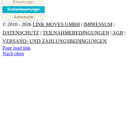
Bewertungen
MANGELHAFT
Kundenbewertungen
Authentizität
5,00
/
0,00
© 2010 - 2026
LINK MOVES GMBH
|
IMPRESSUM
|
DATENSCHUTZ
|
TEILNAHMEBEDINGUNGEN
|
AGB
|
Erfahren Sie mehr über dieses Bewertungssiegel
VERSAND- UND ZAHLUNGSBEDINGUNGEN
Profil ansehen
01.01.1970
Page load link
Nach oben